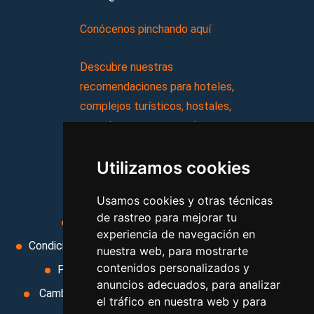
Conócenos pinchando aquí
Descubre nuestras
recomendaciones para hoteles,
complejos turísticos, hostales,
vacaciones, paquetes de
viajes, y mucho más!
Utilizamos cookies
MI AGENCIA
Usamos cookies y otras técnicas
de rastreo para mejorar tu
Aviso legal
Condiciones de uso
experiencia de navegación en
Condiciones Generales
Ley de Viajes Combinados
nuestra web, para mostrarte
contenidos personalizados y
Política de privacidad
Uso de cookies
anuncios adecuados, para analizar
Cambiar preferencias de cookies
Area privada
el tráfico en nuestra web y para